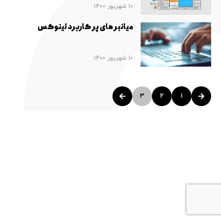
10 شهریور 1400
میانبر های پر کاربرد لینوکس
10 شهریور 1400
3
2
1