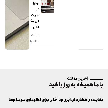
تبدیل
نقش
در
کلیدی
سایت
در
فروشگ
اهی
در این
مقاله با
هفت
راهکار
اثبات‌ش
ده برای
افزایش
آخرین مقالات
نرخ
با ما همیشه به روز باشید
مقایسه راهکارهای ابری و داخلی برای نگهداری سیستم‌ها