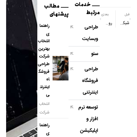
خدمات
مطالب
مرتبط
پیشنهای
قبل
بعدی
شبکه LAN چیست؟ بررسی اجزا، انواع و کاربرد
روش های افزایش سرعت سایت فروشگاهی
راهنما
طراحی
ی
وبسایت
انتخاب
بهترین
سئو
شرکت
طراحی
طراحی
فروشگ
اه
فروشگاه
اینترنت
اینترنتی
ی
انتخاب
توسعه نرم
شرکت
افزار و
مناسب
راهنما
برای
اپلیکیشن
ی