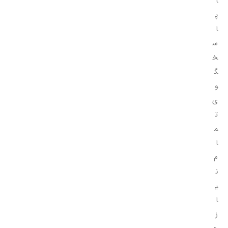
ا
پ
ا
س
خ
گ
و
ی
ت
م
ا
م
ن
ی
ا
ز