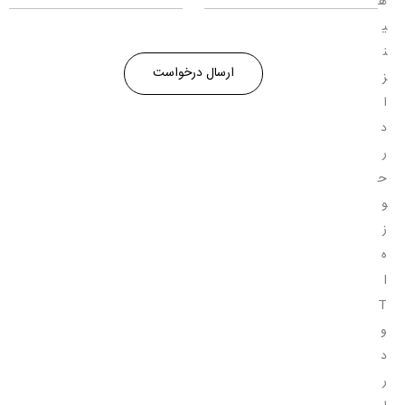
ه
ی
ن
ز
ا
د
ر
ح
و
ز
ه
I
T
و
د
ر