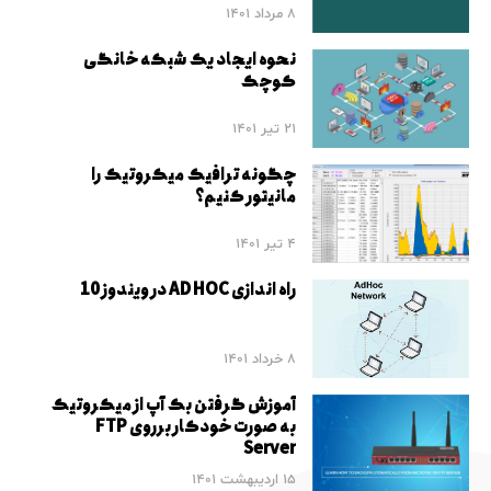
8 مرداد 1401
نحوه ایجاد یک شبکه خانگی
کوچک
21 تیر 1401
چگونه ترافیک میکروتیک را
مانیتور کنیم؟
4 تیر 1401
راه اندازی AD HOC در ویندوز 10
8 خرداد 1401
آموزش گرفتن بک آپ از میکروتیک
به صورت خودکار برروی FTP
Server
15 اردیبهشت 1401