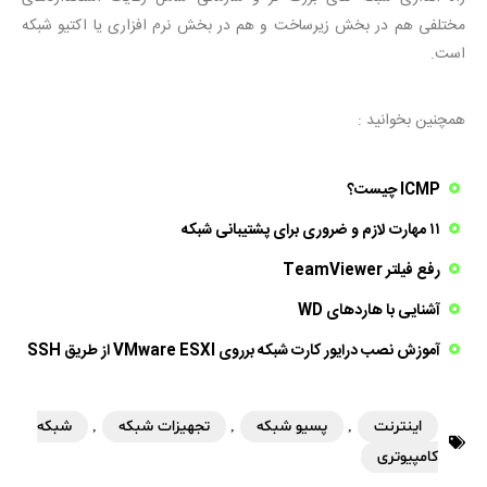
مختلفی هم در بخش زیرساخت و هم در بخش نرم افزاری یا اکتیو شبکه
است.
همچنین بخوانید :
ICMP چیست؟
۱۱ مهارت لازم و ضروری برای پشتیبانی شبکه
رفع فیلتر TeamViewer
آشنایی با هاردهای WD
آموزش نصب درایور کارت شبکه برروی VMware ESXI از طریق SSH
اینترنت
,
پسیو شبکه
,
تجهیزات شبکه
,
شبکه
کامپیوتری