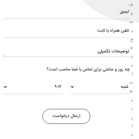
ف
و
س
ی
ع
خ
د
م
چه روز و ساعتی برای تماس با شما مناسب است؟
ا
ت
ه
ی
ن
ز
ا
د