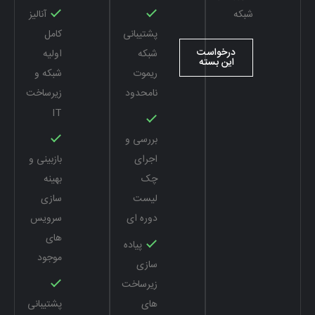
شبکه
آنالیز
پشتیبانی
کامل
درخواست
شبکه
اولیه
این بسته
ریموت
شبکه و
نامحدود
زیرساخت
IT
بررسی و
اجرای
بازبینی و
چک
بهینه
لیست
سازی
دوره ای
سرویس
های
پیاده
موجود
سازی
زیرساخت
های
پشتیبانی