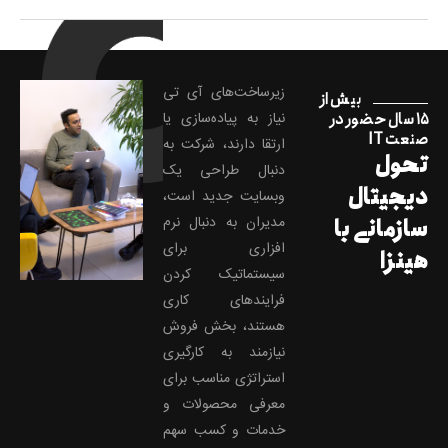
زیرساخت‌های آی تی
بیش از
۱۵ سال حضور در
نیاز به پیاده‌سازی یا
صنعت IT
ارتقا دارند، شرکت به
تحول
دنبال طراحی یک
دیجیتال
وبسایت جدید است،
مدیران به دنبال نرم
سازمانی با
افزاری برای
هینزا
سیستماتیک کردن
فرایند‌های کاری
هستند، بخش فروش
نیازمند به کارگیری
استراتژی مناسب برای
معرفی محصولات و
خدمات و کسب سهم