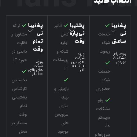
انتخاب کنید
پشتیبا
پشتیبا
پشتیبا
آنالیز
ارائه
نی
نی پاره
نی
خدمات
کامل
مشاوره و
ساعتی
وقت
تمام
شبکه
اولیه
نظارت
وقت
ریموت
شبکه و
دائمی در
ویژه رفع
ویژه
مشکلات
شرکت
زیرساخت
حوزه IT
موردی
های بین
ویژه
۱۰ تا ۱۰۰
شرکت
IT
نفر
های بالای
خدمات
۱۰۰ نفر
شبکه
تخصیص
حضوری
بازبینی و
کارشناس
بهینه
پشتیبانی
رفع
سازی
تمام
مشکلات
سرویس
وقت
سیستم
های
مستقر در
ها،
موجود
محل
سرورها و