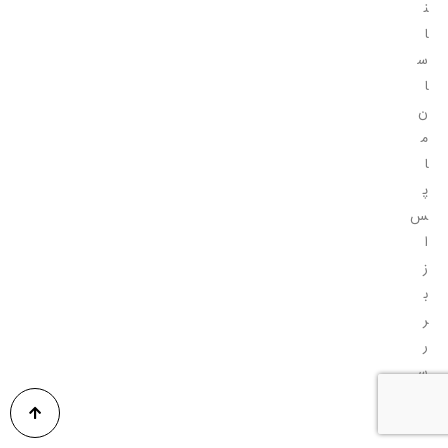
ن
ا
س
ا
ن
م
ا
پ
س
ا
ز
ب
ر
ر
س
ی
ا