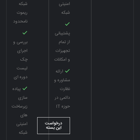
امنیتی
شبکه
شبکه
ریموت
نامحدود
پشتیبانی
از تمام
بررسی و
تجهیزات
اجرای
و امکانات
چک
لیست
ارائه
دوره ای
مشاوره و
نظارت
پیاده
دائمی در
سازی
حوزه IT
زیرساخت
های
درخواست
امنیتی
این بسته
شبکه