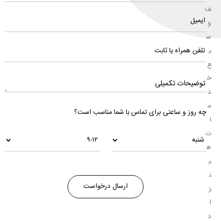
ف
و
س
ی
ع
خ
د
م
چه روز و ساعتی برای تماس با شما مناسب است؟
ا
ت
ه
ی
ن
ز
ا
د