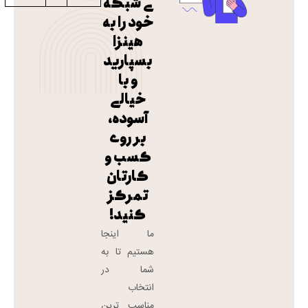
ی شبکه
خود را به
هینزا
بسپارید
و با
خیالی
آسوده،
بر روی
کسب و
کارتان
تمرکز
کنید!
ما اینجا
هستیم تا به
شما در
انتخاب
مناسب ترین