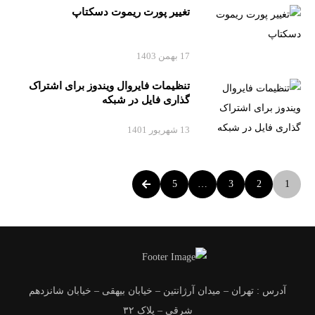
تغییر پورت ریموت دسکتاپ
17 بهمن 1403
تنظیمات فایروال ویندوز برای اشتراک
گذاری فایل در شبکه
13 شهریور 1401
5
…
3
2
1
آدرس : تهران – میدان آرژانتین – خیابان بیهقی – خیابان شانزدهم
شرقی – پلاک ۳۲