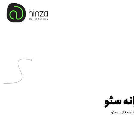
نه سئو
یجیتال
,
سئو