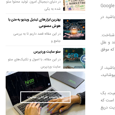
در دنیای دیجیتال امروز، تولید محتوا سئو
Google
شده به یکی
اشید در
بهترین ابزارهای تبدیل ویدیو به متن با
هوش مصنوعی
در این مقاله قصد داریم تا به بررسی
هند، را شناخت.
جامع و
د و علل
 که موفق
سئو سایت وردپرس
در این مقاله، با اصول و تکنیک‌های سئو
سایت وردپرس
اشید، از
پوشانید،
فیت، بک
درخواست طراحی سایت
 است که
ایت دریغ