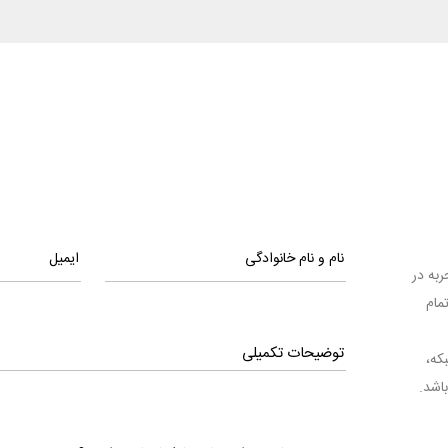
ا تجربه در
مام
بکه،
اشد.