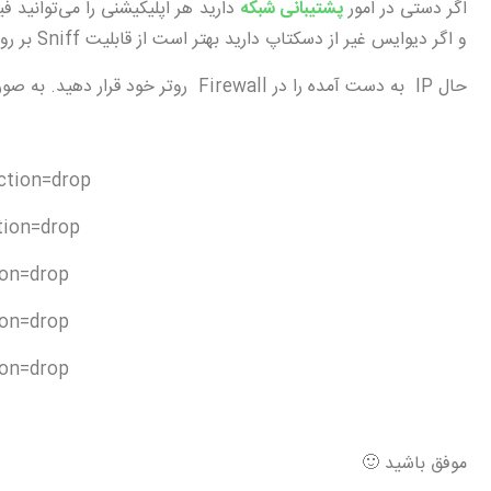
اگر دستی در امور
پشتیبانی شبکه
و اگر دیوایس غیر از دسکتاپ دارید بهتر است از قابلیت Sniff بر روی روتر خود استفاده کنید تا IP مقصد اپلیکیشن‌تان یافت شود .
حال IP به دست آمده را در Firewall روتر خود قرار دهید. به صورت مشخص در روتربورد میکروتیک بدین صورت انجام می‌دهیم:
action=drop
tion=drop
ion=drop
ion=drop
ion=drop
موفق باشید 🙂