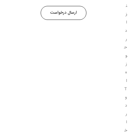
ن
ز
ا
د
ر
ح
و
ز
ه
I
T
و
د
ر
ا
خ