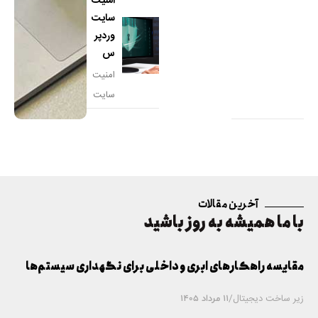
امنیت
اندازی
سایت
وب
وردپر
سایت
س
برای
امنیت
کسب‌و
سایت
کارتان
وردپر
هستید
س
امری
حیاتی
برای
آخرین مقالات
حفظ
با ما همیشه به روز باشید
اطلاعا
ت و
مقایسه راهکارهای ابری و داخلی برای نگهداری سیستم‌ها
جلوگیر
ی
زیر ساخت دیجیتال
/
11 مرداد 1405