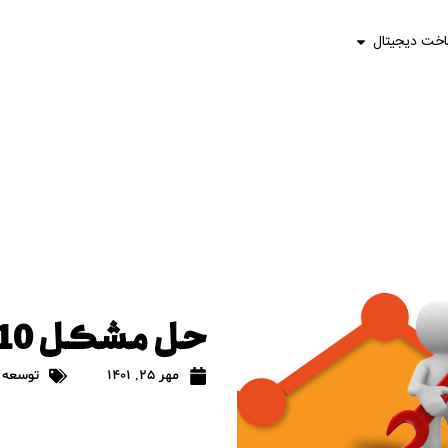
اخت دیجیتال
حل مشکل 20010 در In-Page Analytics
مهر 25, 1401
توسعه 