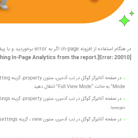
در هنگام استفاده از افزونه in-page اگر به error برخوردید و با پیغام زیر روبرو شدید،برای حل مشکل موارد زیر را چک کنید:
hing In-Page Analytics from the report.[Error: 20010]
Mode” به حالت “Full View Mode” انتقال دهید.
بنویسید.
در صفحه آنالیزگر گوگل در تب آدمین، ستون view ، گزینه view settings در بخش