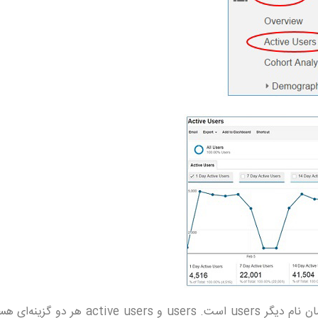
توجه: نام active users کمی گمراه‌کننده است. active users همان نام دیگر users است. users 