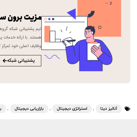
مزیت برون س
هستند. با ارائه خدمات پش
وظایف اصلی خود تمرکز ک
پشتیبانی شبکه
آنالیز دیتا
,
استراتژی دیجیتال
,
بازاریابی دیجیتال
,
ب