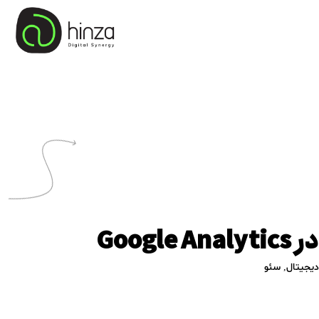
یجیتال
,
سئو