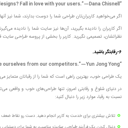
“Want your users to fall in love with your designs? Fall in love with your users.” — Dana Chisnell
اگر می‌خواهید کاربران‌تان طراحی شما را دوست بدارند، شما نیز آنها
اگر کاربران را نادیده بگیرید، آن‌ها نیز سایت شما را نادیده می‌گیر
نظراتشان، تصمیمی نگیرید. کاربر را بخشی از پروسه
طراحی سایت
قر
۶-رقابتگر باشید.
“Good design is the most important way to differentiate ourselves from our competitors.” — Yun Jong Yong
یک طراحی خوب، بهترین راهی است که شما را از رقباتان متمایز می‌ک
در دنیای شلوغ و رقابتی امروز، تنها طراحی‌های خوب و واقعی می‌
نسبت به رقبا، موارد زیر را دنبال کنید:
تلاش بیشتری برای خدمت به کاربر انجام دهید. دست رو نقاط ضعف کا
طراحی سایت
دنبال کردن یک فرآیند
مناسب، به شما برای دستیابی م