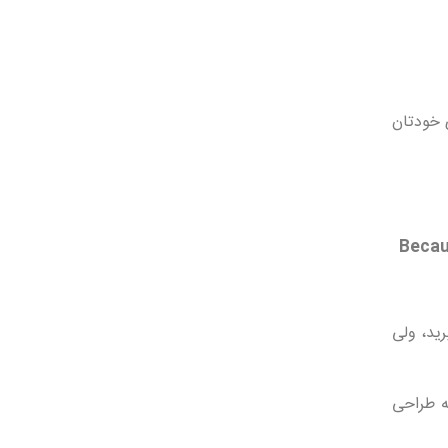
 خودتان
رید، ولی
ه طراحی