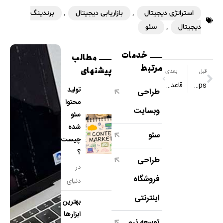
استراتژی دیجیتال
,
بازاریابی دیجیتال
,
برندینگ
دیجیتال
,
سئو
خدمات
مطالب
مرتبط
پیشنهای
قبل
بعدی
ups چیست؟
قاعده کارآمد (Efficient) در طراحی سایت
تولید
طراحی
محتوا
وبسایت
سئو
شده
سئو
چیست
؟
طراحی
در
فروشگاه
دنیای
دیجیتا
اینترنتی
بهترین
ل
ابزارها
توسعه نرم