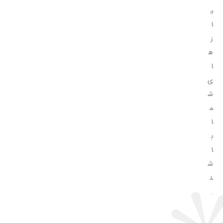
ی
ا
ز
ه
ا
ی
ش
م
ا
ب
ا
ش
د
.