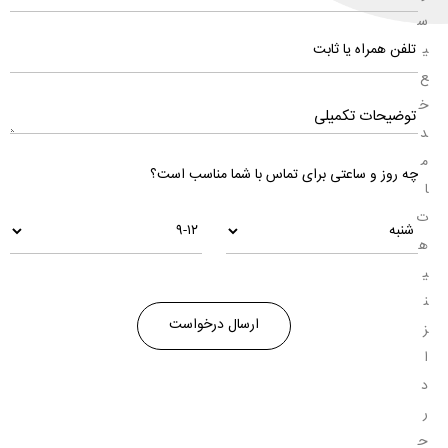
س
ی
ع
خ
د
م
چه روز و ساعتی برای تماس با شما مناسب است؟
ا
ت
ه
ی
ن
ز
ا
د
ر
ح