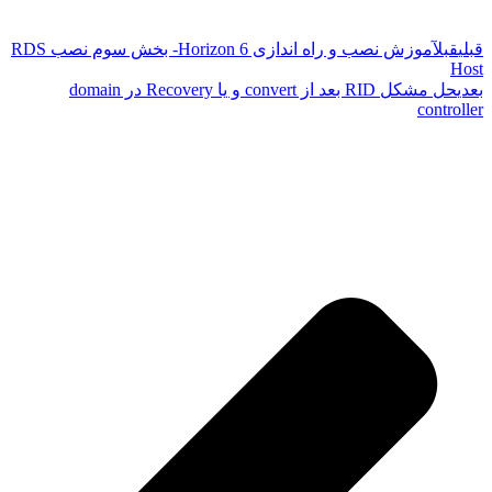
قبلی
قبل
آموزش نصب و راه اندازی Horizon 6- بخش سوم نصب RDS
Host
بعدی
حل مشکل RID بعد از convert و یا Recovery در domain
controller