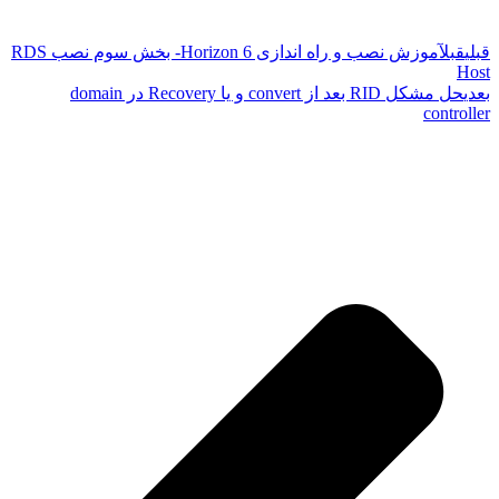
قبلی
قبل
آموزش نصب و راه اندازی Horizon 6- بخش سوم نصب RDS
Host
بعدی
حل مشکل RID بعد از convert و یا Recovery در domain
controller