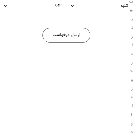
ت
ه
ی
ن
ز
ا
د
ر
ح
و
ز
ه
I
T
و
د