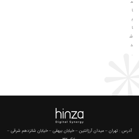
م
ا
ب
ا
ش
د
.
آدرس : تهران – میدان آرژانتین – خیابان بیهقی – خیابان شانزدهم شرقی –