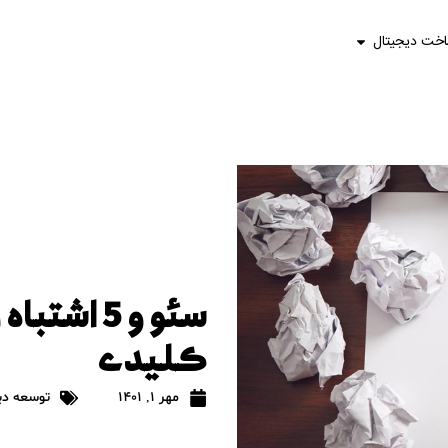
اخت دیجیتال
سئو و 5 ا
کلیدی
مهر 1, 1401
توسعه دی