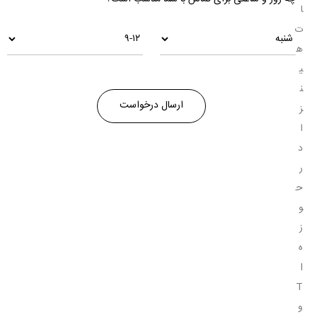
ا
ت
ه
ی
ن
ز
ا
د
ر
ح
و
ز
ه
I
T
و