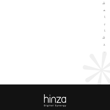
ش
م
ا
ب
ا
ش
د
.