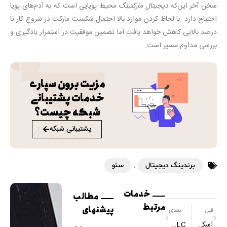
سخن آخر این‌که
دیجیتال مارکتینگ
محیط پویایی است که به آدم‌های پویا
احتیاج دارد. با لحاظ کردن موارد بالا احتمال شکست مارکت در شروع کار تا
درصد بالایی کاهش خواهد یافت اما تضمین موفقیت در استمرار یادگیری و
بررسی مداوم مسیر است.
مزیت برون سپاری
خدمات پشتیبانی
شبکه چیست؟
پشتیبانی شبکه
برندینگ دیجیتال
,
سئو
خدمات
مطالب
مرتبط
پیشنهای
قبل
بعدی
اسکریپت ساخت Map Drive
SLC یا MLC مسئله این است