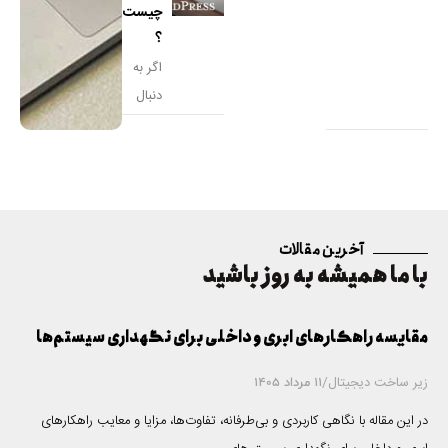
چیست
مختلف
؟
ی مانند
اگر به
قالب‌ها
دنبال
ی
راه
سنگین
اندازی
وب
سایت
برای
آخرین مقالات
کسب‌و
با ما همیشه به روز باشید
کارتان
هستید
مقایسه راهکارهای ابری و داخلی برای نگهداری سیستم‌ها
زیر ساخت دیجیتال
/
11 مرداد 1405
در این مقاله با نگاهی کاربردی و بی‌طرفانه، تفاوت‌ها، مزایا و معایب راهکارهای