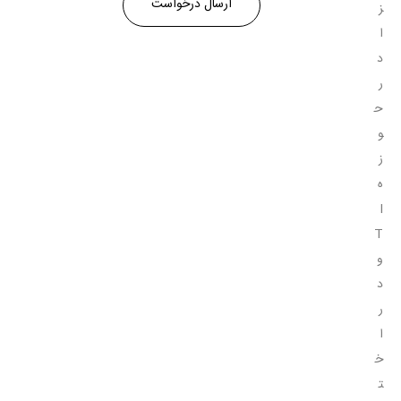
ز
ا
د
ر
ح
و
ز
ه
I
T
و
د
ر
ا
خ
ت