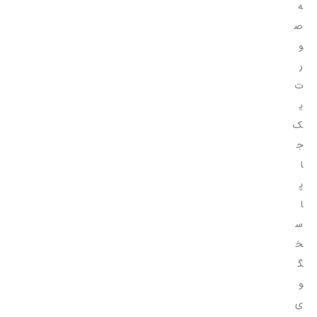
ه
ص
و
ر
ت
ی
ک
ج
ا
پ
ا
س
خ
گ
و
ی