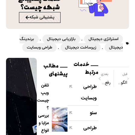
شبکه چیست؟
پشتیبانی شبکه
استراتژی دیجیتال
,
بازاریابی دیجیتال
,
برندینگ
دیجیتال
,
زیرساخت دیجیتال
,
طراحی وبسایت
خدمات
مطالب
مرتبط
پیشنهای
قبل
بعدی
الگوریتم رنک برین و همه چیز در مورد آن
رفع فیلتر TeamViewer
تلفن
طراحی
ویپ
وبسایت
چیست
؟
سئو
بررسی
مزایا و
طراحی
انواع