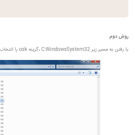
روش دوم
با رفتن به مسیر زیر C:WindowsSystem32 ،گزینه osk را انتخاب کنید.