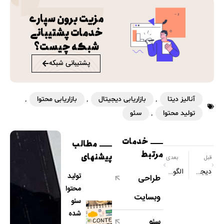
مزیت برون سپاری
خدمات پشتیبانی
شبکه چیست؟
پشتیبانی شبکه
آنالیز دیتا
,
بازاریابی دیجیتال
,
بازاریابی محتوا
,
تولید محتوا
,
سئو
خدمات
مطالب
مرتبط
پیشنهای
قبل
بعدی
دیجیتال مارکتینگ؛ سودآورترین روش بازاریابی
الگوریتم رنک برین و همه چیز در مورد آن
تولید
طراحی
محتوا
وبسایت
سئو
شده
سئو