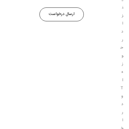
ن
ز
ا
د
ر
ح
و
ز
ه
I
T
و
د
ر
ا
خ