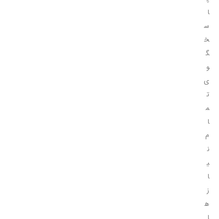
ا
س
خ
گ
و
ی
ت
م
ا
م
ن
ی
ا
ز
ه
ا