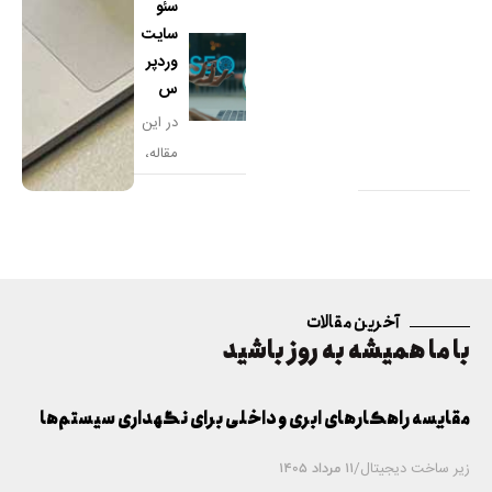
سئو
داریم تا
سایت
به
وردپر
بررسی
س
جامع و
در این
مقاله،
با
اصول و
تکنیک‌
های
سئو
آخرین مقالات
سایت
با ما همیشه به روز باشید
وردپر
س
مقایسه راهکارهای ابری و داخلی برای نگهداری سیستم‌ها
زیر ساخت دیجیتال
/
11 مرداد 1405