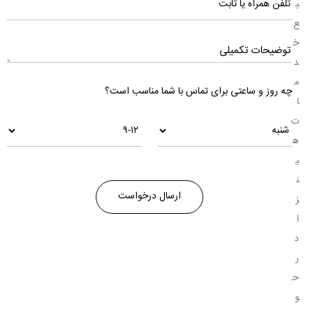
ی
ع
خ
د
م
چه روز و ساعتی برای تماس با شما مناسب است؟
ا
ت
ه
ی
ن
ز
ا
د
ر
ح
و