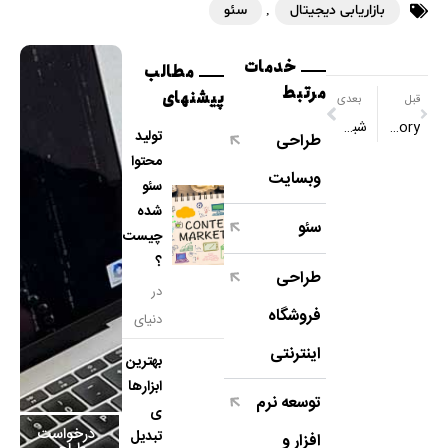
بازاریابی دیجیتال
,
سئو
خدمات
مطالب
مرتبط
پیشنهای
قبل
بعدی
Active Directory چیست؟
شبکه های بی سیم
تولید
طراحی
محتوا
وبسایت
سئو
شده
سئو
چیست
؟
طراحی
در
فروشگاه
دنیای
دیجیتا
اینترنتی
بهترین
ل
ابزارها
توسعه نرم
امروز،
ی
تولید
درخواست
تبدیل
افزار و