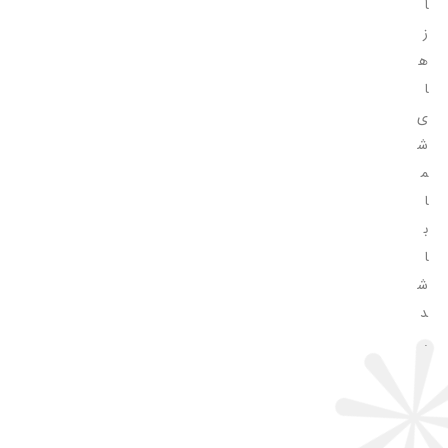
ا
ز
ه
ا
ی
ش
م
ا
ب
ا
ش
د
.