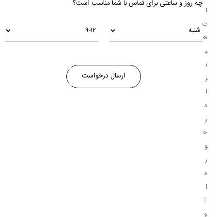
چه روز و ساعتی برای تماس با شما مناسب است؟
ا
ت
ه
ی
ن
ز
ا
د
ر
ح
و
ز
ه
I
T
و