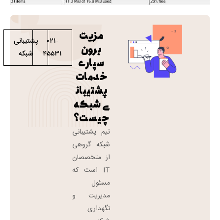
مزیت
پشتیبانی
021-
برون
شبکه
45531
سپاری
خدمات
پشتیبان
ی شبکه
چیست؟
تیم پشتیبانی
شبکه گروهی
از متخصصان
IT است که
مسئول
مدیریت و
نگهداری