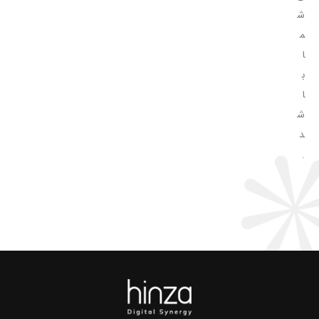
ش
م
ا
ب
ا
ش
د
.