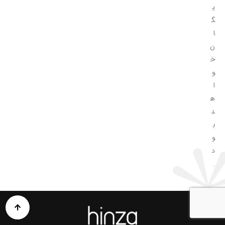
ی
گ
ا
ن
خ
و
ا
ه
د
ب
و
د
.