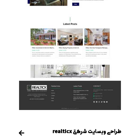
طراحی وبسایت شرکتی realticx