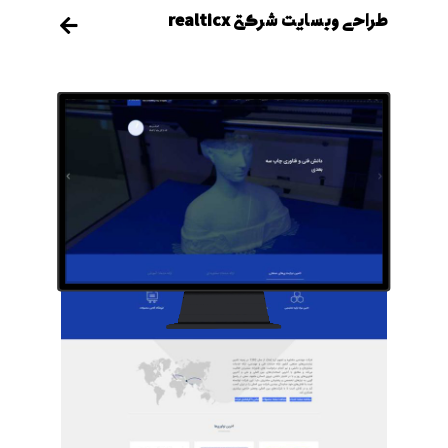
طراحی وبسایت شرکتی realticx