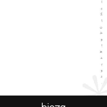
ا
ی
گ
ا
ن
خ
و
ا
ه
د
ب
و
د
.