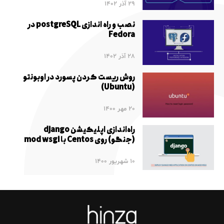
29 آذر 1402
نصب و راه اندازی postgreSQL در
Fedora
28 آذر 1402
روش ریست کردن پسورد در اوبونتو
(Ubuntu)
20 مهر 1400
راه‌اندازی اپلیکیشن django
(جنگو) روی Centos با mod wsgi
10 شهریور 1400