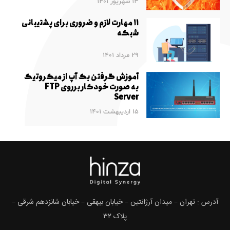
13 شهریور 1401
۱۱ مهارت لازم و ضروری برای پشتیبانی
شبکه
29 مرداد 1401
آموزش گرفتن بک آپ از میکروتیک
به صورت خودکار برروی FTP
Server
15 اردیبهشت 1401
آدرس : تهران – میدان آرژانتین – خیابان بیهقی – خیابان شانزدهم شرقی –
پلاک ۳۲