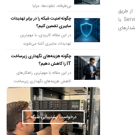
بی‌طرفانه، تفاوت‌ها، مزایا
دارها از طریق
چگونه امنیت شبکه را در برابر تهدیدات
کانال‌های مختلفی مانند ایمیل، Slack، Microsoft Teams یا سیستم‌های تیکتینگ نظیر ServiceNow، ConnectWise، AutoTask یا
سایبری تضمین کنیم؟
شدارهای
در این مقاله کاربردی، با مهم‌ترین
تهدیدات سایبری آشنا می‌شوید
چگونه هزینه‌های نگهداری زیرساخت
IT را کاهش دهیم؟
در این مقاله با مهم‌ترین راهکارهای
کاهش هزینه‌های نگهداری زیرساخت
درخواست پشتیبانی شبکه