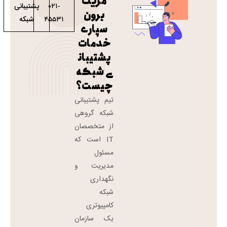
مزیت
پشتیبانی
021-
برون
شبکه
45531
سپاری
خدمات
پشتیبان
ی شبکه
چیست؟
تیم پشتیبانی
شبکه گروهی
از متخصصان
IT است که
مسئول
مدیریت و
نگهداری
شبکه
کامپیوتری
یک سازمان