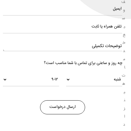
ف
و
س
ی
ع
خ
د
م
چه روز و ساعتی برای تماس با شما مناسب است؟
ا
ت
ه
ی
ن
ز
ا
د