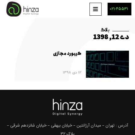
۰۲۱-۴۵۵۳۱
بلاگ
دی 12, 1398
کیبورد مجازی
12 دی 1398
آدرس : تهران – میدان آرژانتین – خیابان بیهقی – خیابان شانزدهم شرقی –
پلاک ۳۲