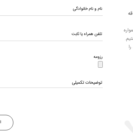
قه
واره
متخصصین حوزه تکنولوژی و IT هستیم.
را
رزومه