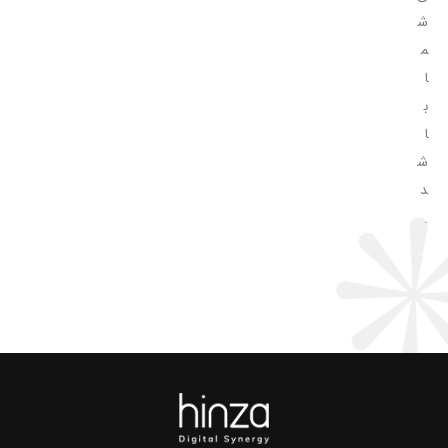
ش
م
ا
ب
ا
ش
د
.