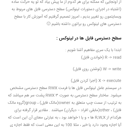
از اونجایی که ممکنه برای هر کدوم از ما پیش بیاد که تو یه حرکت ساده
(اشتباه در اجرای دستورات لینوکس) سطح دسترسی فایل های مربوط به
وبسایتمون رو تغییر بدیم ، امروز تصمیم گرفتیم که آموزش کار با سطح
دسترسی های لینوکس رو براتون داشته باشیم 🙂
سطح دسترسی فایل ها در لینوکس :
ابتدا با یک سری مفاهیم آشنا شویم :
R -> read (خواندن فایل)
W -> write (نوشتن روی فایل)
X -> execute (اجرا کردن فایل)
در سیستم عامل لینوکس فایل ها با فرمت RWX سطح دسترسی مشخص
میشود. ساختار سطح دسترسی به صورت ۳ RWX پشت سر هم میباشد که
به ترتیب از سمت چپ متعلق به owner(مالک فایل) ، group(گروه مالک
فایل) ، other(مابقی افراد – دیگران) میباشند . مقادیر قرار گرفته برای
هرکدام از R,W,X ها ۰ و یا ۱ خواهد بود ، به عبارتی معنای آن این است که
آیا اجازه وجود دارد یا خیر ، مثلا 100 به این معنی است که فقط اجازه ی