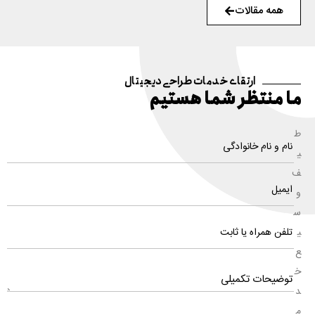
همه مقالات
ارتقای خدمات طراحی دیجیتال
ما منتظر شما هستیم
ط
ی
ف
و
س
ی
ع
خ
د
م