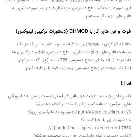
*دستور حتما باید توسط کاربر root و یا sudoer انجام شود *نحوه ی کار به
این صورت است که سطح دسترسی مورد نظر خود را به صورت باینری به
فایل های مورد نظر میدهیم.
فوت و فن های کار با CHMOD (دستورات ترکیبی لینوکس)
حالا که کار کردن با chmod رو یاد گرفتیم ، و با علم به این که در یک
وبسایت فایل های .php باید دارای سطح دسترسی 644 و دایرکتوری ها
(فولدر ها ) باید دارای سطح دسترسی 755 باشند (چرا ؟) ، میتوانیم
اشکالات موجود در سطح دسترسی وبسایت خود را بر طرف کنیم .
اما !!!
تغییر دادن چند صد یا چند هزار فایل کار آسانی نیست . پس باید از ویژگی
های لینوکس استفاده کنیم و کار را ساده تر انجام دهیم 🙂
$cd
 path/to/project/directory 
#ورود به دایرکتوری پروژه
و دستورات زیر را اجرا کنید 🙂
;
 \
}
{
find
.
 -type d -exec 
chmod
 755 
$sudo
#تغییر دسترسی تمام دایرکتوری ها ی زیر مجموعه به ۷۵۵