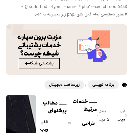
;
 \
}
{
find
.
 -type f -name 
'*.php'
 -exec 
chmod
 644 
$sudo
#تغییر دسترسی تمام فایل های .php زیر مجموعه به 644
مزیت برون سپاری
خدمات پشتیبانی
شبکه چیست؟
پشتیبانی شبکه
برنامه نویسی
,
زیرساخت دیجیتال
خدمات
مطالب
مرتبط
پیشنهای
قبل
بعدی
میانبر‌های پر‌کاربرد PhpStorm
5 مرحله برای طراحی کاتالوگ و بروشور
تلفن
طراحی
ویپ