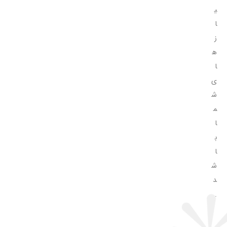
ی
ا
ز
ه
ا
ی
ش
م
ا
ب
ا
ش
د
.