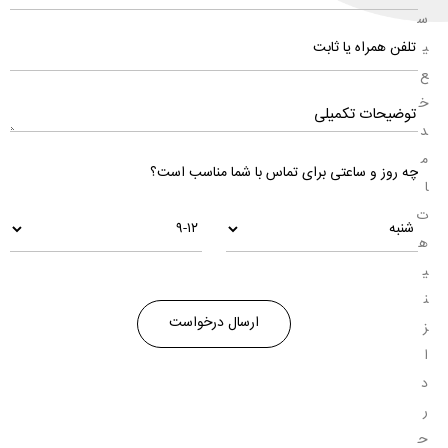
س
ی
ع
خ
د
م
چه روز و ساعتی برای تماس با شما مناسب است؟
ا
ت
ه
ی
ن
ز
ا
د
ر
ح