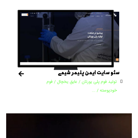
سئو سایت ایمن پلیمر شیمی
تولید فوم پلی یورتان / عایق یخچال / فوم
خودپوسته / ...