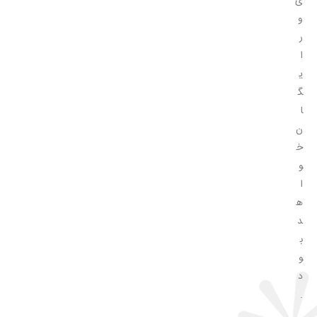
ی
و
ر
ا
ی
گ
ا
ن
خ
و
ا
ه
د
ب
و
د
.