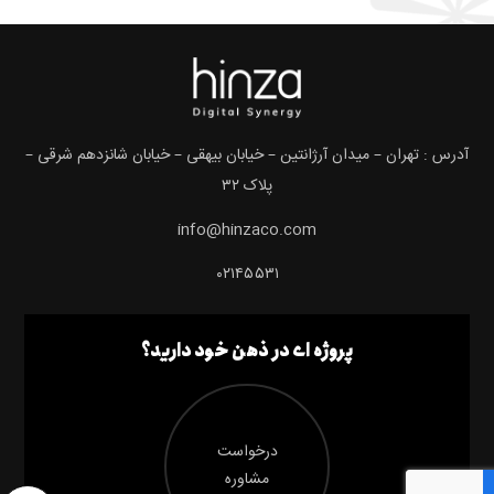
آدرس : تهران – میدان آرژانتین – خیابان بیهقی – خیابان شانزدهم شرقی –
پلاک ۳۲
info@hinzaco.com
۰۲۱۴۵۵۳۱
پروژه ای در ذهن خود دارید؟
درخواست
مشاوره