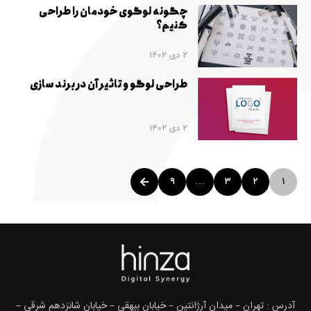
چگونه لوگوی خودمان را طراحی
کنیم؟
2 دی 1402
طراحی لوگو و تاثیر آن در برند سازی
2 دی 1402
9
…
3
2
1
آدرس : تهران – میدان آرژانتین – خیابان بیهقی – خیابان شانزدهم شرقی –