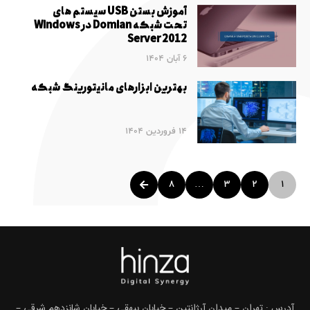
آموزش بستن USB سیستم های
تحت شبکه Domian در Windows
Server 2012
6 آبان 1404
بهترین ابزارهای مانیتورینگ شبکه
14 فروردین 1404
8
…
3
2
1
آدرس : تهران – میدان آرژانتین – خیابان بیهقی – خیابان شانزدهم شرقی –