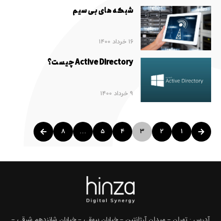
شبکه های بی سیم
16 خرداد 1400
Active Directory چیست؟
9 خرداد 1400
8
…
5
4
3
2
1
آدرس : تهران – میدان آرژانتین – خیابان بیهقی – خیابان شانزدهم شرقی –