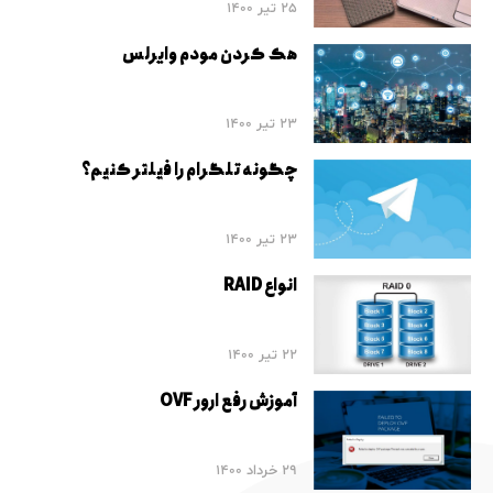
25 تیر 1400
هک کردن مودم وایرلس
23 تیر 1400
چگونه تلگرام را فیلتر کنیم؟
23 تیر 1400
انواع RAID
22 تیر 1400
آموزش رفع ارور OVF
29 خرداد 1400