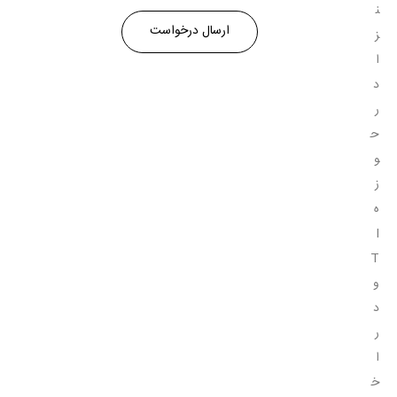
ن
ز
ا
د
ر
ح
و
ز
ه
I
T
و
د
ر
ا
خ