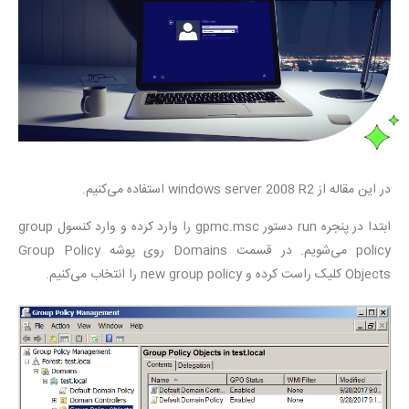
در این مقاله از windows server 2008 R2 استفاده می‌کنیم.
ابتدا در پنجره run دستور gpmc.msc را وارد کرده و وارد کنسول group
policy می‌شویم. در قسمت Domains روی پوشه Group Policy
Objects کلیک راست کرده و new group policy را انتخاب می‌کنیم.