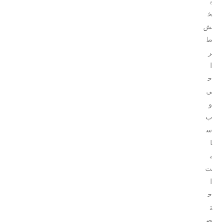
ب
خ
ش
ط
ر
ا
ح
ی
و
ب
س
ا
ی
ت
ا
خ
ت
ص