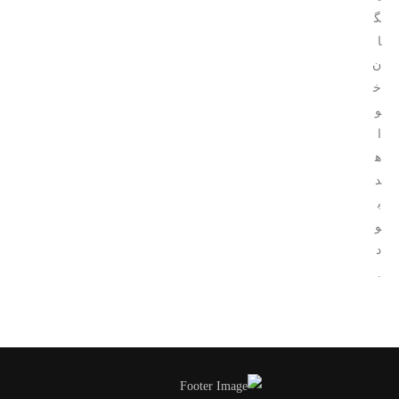
گ
ا
ن
خ
و
ا
ه
د
ب
و
د
.