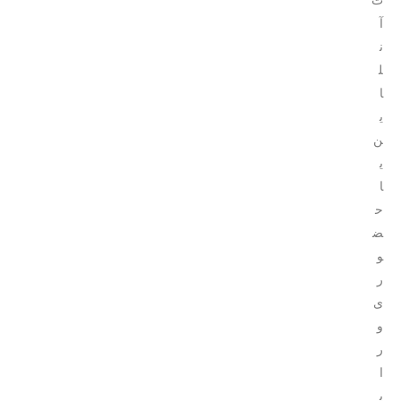
ت
آ
ن
ل
ا
ی
ن
ی
ا
ح
ض
و
ر
ی
و
ر
ا
ی