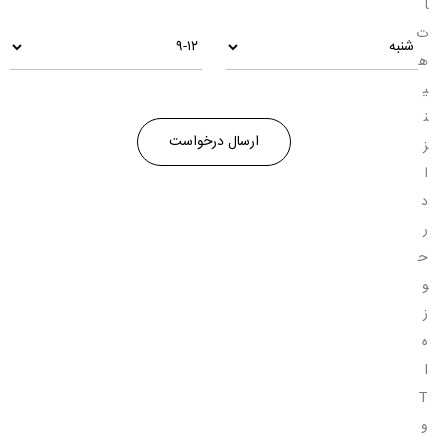
ا
ت
ه
ی
ن
ز
ا
د
ر
ح
و
ز
ه
I
T
و