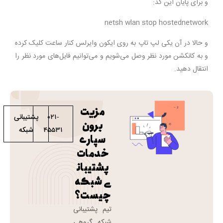
و برای پایان این کد:
netsh wlan stop hostednetwork
و حالا در آن یکی لپ تاپ به روی ایکون وایرلس کنار ساعت کلیک کرده
و به کانکشن مورد نظر وصل می‌شویم و می‌توانیم فایل‌های مورد نظر را
انتقال دهید.
مزیت
پشتیبانی
021-
برون
شبکه
45531
سپاری
خدمات
پشتیبان
ی شبکه
چیست؟
تیم پشتیبانی
شبکه گروهی