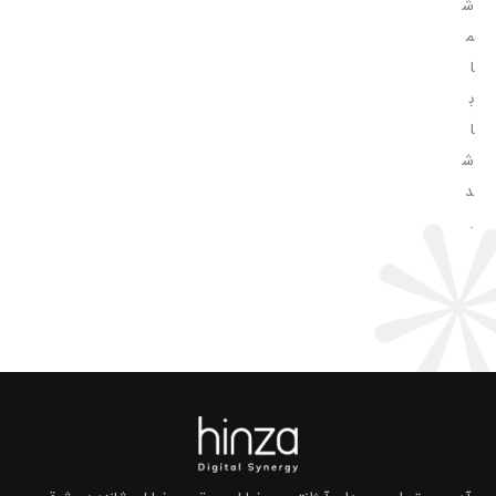
ش
م
ا
ب
ا
ش
د
.