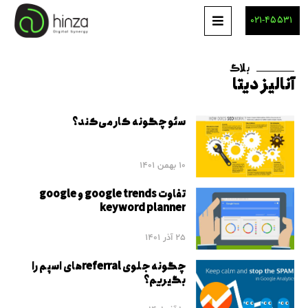
۰۲۱-۴۵۵۳۱
بلاگ
آنالیز دیتا
سئو چگونه کار می‌کند؟
10 بهمن 1401
تفاوت google trends و google
keyword planner
25 آذر 1401
چگونه جلوی referralهای اسپم را
بگیریم؟