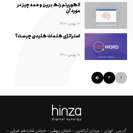
الگوریتم رنک برین و همه چیز در
مورد آن
10 بهمن 1400
استراتژی کلمات کلیدی چیست؟
10 بهمن 1400
2
1
آدرس : تهران – میدان آرژانتین – خیابان بیهقی – خیابان شانزدهم شرقی –