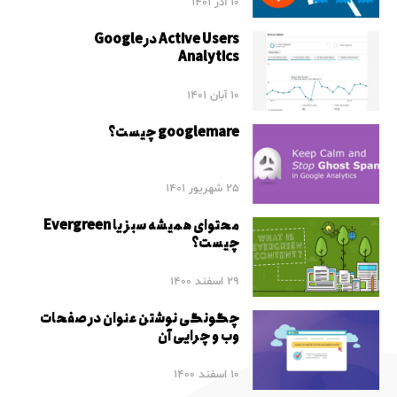
10 آذر 1401
Active Users در Google
Analytics
10 آبان 1401
googlemare چیست؟
25 شهریور 1401
محتوای همیشه سبز یا Evergreen
چیست؟
29 اسفند 1400
چگونگی نوشتن عنوان در صفحات
وب و چرایی آن
10 اسفند 1400